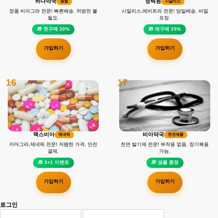
하나약국
정력원
종합
시알리스
정품 비아그라 전문! 빠른배송. 처방전 불
시알리스,레비트라 전문! 당일배송. 비밀
필요.
포장.
🎁 첫구매 20%
🎁 재구매 15%
가입하기
가입하기
16
17
맥스비아
비아약국
제네릭
천연제품
카마그라,제네릭 전문! 저렴한 가격. 안전
천연 발기제 전문! 부작용 없음. 장기복용
결제.
가능.
🎁 3+1 이벤트
🎁 샘플 증정
가입하기
가입하기
로그인