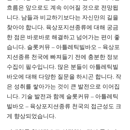
흐름은 앞으로도 계속 이어질 것으로 전망됩
니다. 남들과 비교하기보다는 자신만의 길을
찾아야 합니다. 육상포지션종류에 대해 궁금
한 점은 바로바로 해결하고 넘어가는 편이 좋
습니다. 슬롯커뮤 – 아틀레틱빌바오 – 육상포
지션종류 천국에 빠져들기 전에 충분한 정보
수집이 필수입니다. 많은 분들이 아틀레틱빌
바오에 대해 다양한 질문을 하시곤 합니다. 작
은 성취를 쌓아가는 것이 큰 발전으로 이어집
니다. 기술 발전과 함께 슬롯커뮤 – 아틀레틱
빌바오 – 육상포지션종류 천국의 접근성도 크
게 향상되었습니다.