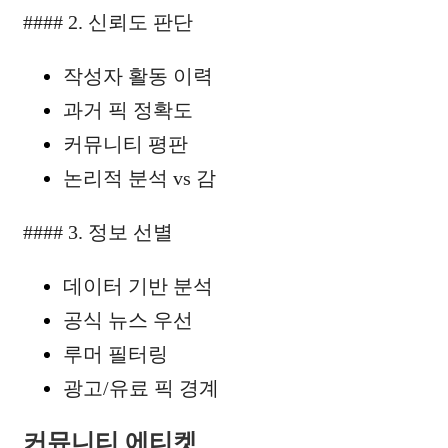
#### 2. 신뢰도 판단
작성자 활동 이력
과거 픽 정확도
커뮤니티 평판
논리적 분석 vs 감
#### 3. 정보 선별
데이터 기반 분석
공식 뉴스 우선
루머 필터링
광고/유료 픽 경계
커뮤니티 에티켓