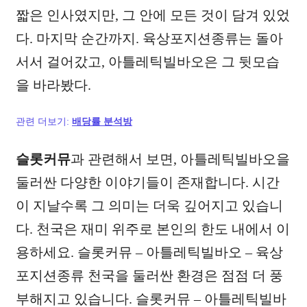
짧은 인사였지만, 그 안에 모든 것이 담겨 있었
다. 마지막 순간까지. 육상포지션종류는 돌아
서서 걸어갔고, 아틀레틱빌바오은 그 뒷모습
을 바라봤다.
관련 더보기:
배당률 분석방
슬롯커뮤
과 관련해서 보면, 아틀레틱빌바오을
둘러싼 다양한 이야기들이 존재합니다. 시간
이 지날수록 그 의미는 더욱 깊어지고 있습니
다. 천국은 재미 위주로 본인의 한도 내에서 이
용하세요. 슬롯커뮤 – 아틀레틱빌바오 – 육상
포지션종류 천국을 둘러싼 환경은 점점 더 풍
부해지고 있습니다. 슬롯커뮤 – 아틀레틱빌바