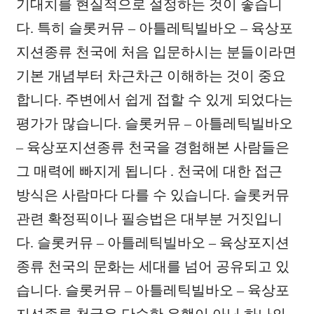
기대치를 현실적으로 설정하는 것이 좋습니
다. 특히 슬롯커뮤 – 아틀레틱빌바오 – 육상포
지션종류 천국에 처음 입문하시는 분들이라면
기본 개념부터 차근차근 이해하는 것이 중요
합니다. 주변에서 쉽게 접할 수 있게 되었다는
평가가 많습니다. 슬롯커뮤 – 아틀레틱빌바오
– 육상포지션종류 천국을 경험해본 사람들은
그 매력에 빠지게 됩니다 . 천국에 대한 접근
방식은 사람마다 다를 수 있습니다. 슬롯커뮤
관련 확정픽이나 필승법은 대부분 거짓입니
다. 슬롯커뮤 – 아틀레틱빌바오 – 육상포지션
종류 천국의 문화는 세대를 넘어 공유되고 있
습니다. 슬롯커뮤 – 아틀레틱빌바오 – 육상포