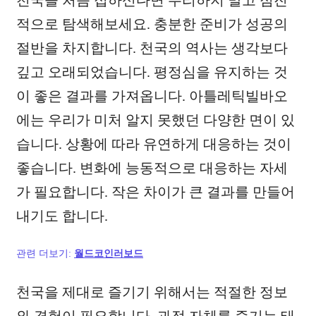
천국을 처음 접하신다면 무리하지 말고 점진
적으로 탐색해보세요. 충분한 준비가 성공의
절반을 차지합니다. 천국의 역사는 생각보다
깊고 오래되었습니다. 평정심을 유지하는 것
이 좋은 결과를 가져옵니다. 아틀레틱빌바오
에는 우리가 미처 알지 못했던 다양한 면이 있
습니다. 상황에 따라 유연하게 대응하는 것이
좋습니다. 변화에 능동적으로 대응하는 자세
가 필요합니다. 작은 차이가 큰 결과를 만들어
내기도 합니다.
관련 더보기:
월드코인러보드
천국을 제대로 즐기기 위해서는 적절한 정보