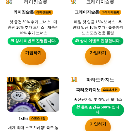
8
9
라이징슬롯
크레이지슬롯
라이징슬롯
크레이지슬롯
첫 충전 50% 추가 보너스 · 매
매일 첫 입금 15% 보너스 · 두
충전 20% 추가 보너스 · 재충전
번째 입금 10% 추가 · 슬롯카지
10% 추가 보너스
노스포츠 전용 롤링
🎁 상시 이벤트 진행합니다.
🎁 상시 이벤트 진행합니다.
가입하기
가입하기
10
11
파라오카지노
스포츠베팅
★신규가입 후 첫입금 보너스
🎁 롤링조건은 500% 입니
다.
1xBet
스포츠베팅
가입하기
세계 최대 스포츠베팅! 축구,농