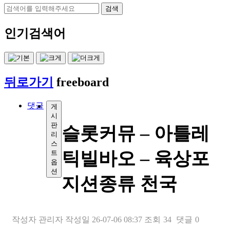
검색
인기검색어
뒤로가기
freeboard
댓글
게
시
판
슬롯커뮤 – 아틀레
리
스
틱빌바오 – 육상포
트
옵
션
지션종류 천국
작성자
관리자
작성일
26-07-06 08:37
조회
34
댓글
0