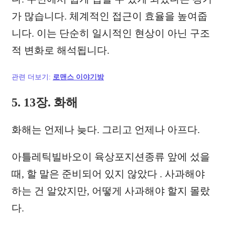
가 많습니다. 체계적인 접근이 효율을 높여줍
니다. 이는 단순히 일시적인 현상이 아닌 구조
적 변화로 해석됩니다.
관련 더보기:
로맨스 이야기방
5. 13장. 화해
화해는 언제나 늦다. 그리고 언제나 아프다.
아틀레틱빌바오이 육상포지션종류 앞에 섰을
때, 할 말은 준비되어 있지 않았다 . 사과해야
하는 건 알았지만, 어떻게 사과해야 할지 몰랐
다.