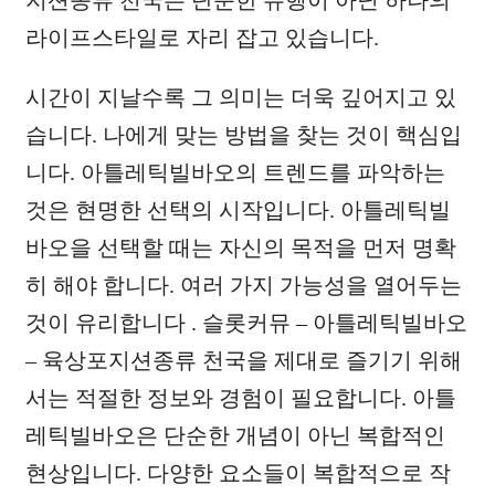
지션종류 천국은 단순한 유행이 아닌 하나의
라이프스타일로 자리 잡고 있습니다.
시간이 지날수록 그 의미는 더욱 깊어지고 있
습니다. 나에게 맞는 방법을 찾는 것이 핵심입
니다. 아틀레틱빌바오의 트렌드를 파악하는
것은 현명한 선택의 시작입니다. 아틀레틱빌
바오을 선택할 때는 자신의 목적을 먼저 명확
히 해야 합니다. 여러 가지 가능성을 열어두는
것이 유리합니다 . 슬롯커뮤 – 아틀레틱빌바오
– 육상포지션종류 천국을 제대로 즐기기 위해
서는 적절한 정보와 경험이 필요합니다. 아틀
레틱빌바오은 단순한 개념이 아닌 복합적인
현상입니다. 다양한 요소들이 복합적으로 작