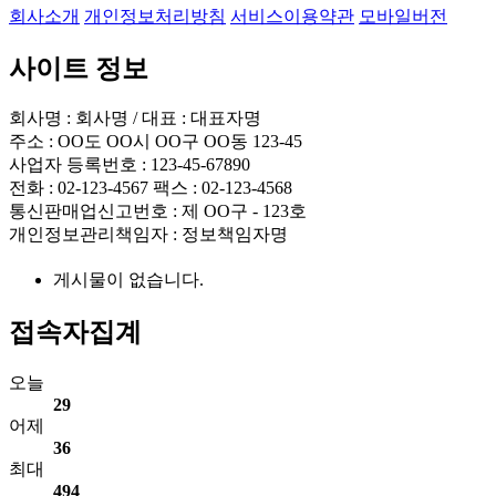
회사소개
개인정보처리방침
서비스이용약관
모바일버전
사이트 정보
회사명 : 회사명 / 대표 : 대표자명
주소 : OO도 OO시 OO구 OO동 123-45
사업자 등록번호 : 123-45-67890
전화 : 02-123-4567 팩스 : 02-123-4568
통신판매업신고번호 : 제 OO구 - 123호
개인정보관리책임자 : 정보책임자명
게시물이 없습니다.
접속자집계
오늘
29
어제
36
최대
494