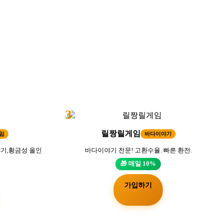
3
릴짱릴게임
임
바다이야기
야기,황금성 올인
바다이야기 전문! 고환수율. 빠른 환전.
🎁 매일 10%
가입하기