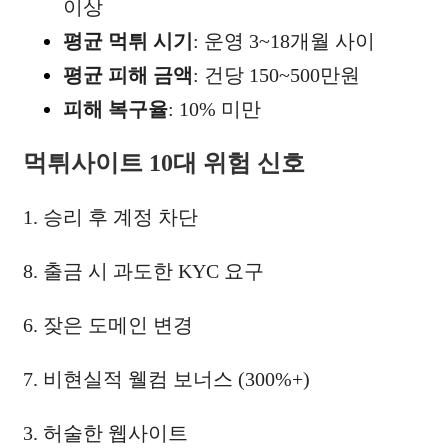
이상
평균 먹튀 시기
: 운영 3~18개월 사이
평균 피해 금액
: 건당 150~500만원
피해 복구율
: 10% 미만
먹튀사이트 10대 위험 신호
1. 승리 후 계정 차단
8. 출금 시 과도한 KYC 요구
6. 잦은 도메인 변경
7. 비현실적 웰컴 보너스 (300%+)
3. 허술한 웹사이트