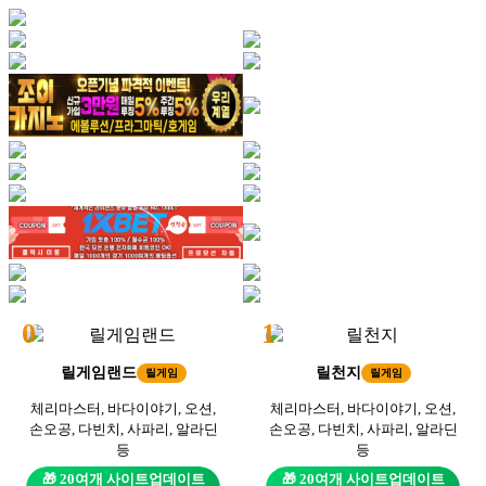
0
1
릴게임랜드
릴천지
릴게임
릴게임
체리마스터, 바다이야기, 오션,
체리마스터, 바다이야기, 오션,
손오공, 다빈치, 사파리, 알라딘
손오공, 다빈치, 사파리, 알라딘
등
등
🎁 20여개 사이트업데이트
🎁 20여개 사이트업데이트