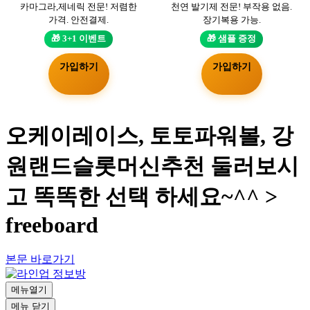
카마그라,제네릭 전문! 저렴한
천연 발기제 전문! 부작용 없음.
가격. 안전결제.
장기복용 가능.
🎁 3+1 이벤트
🎁 샘플 증정
가입하기
가입하기
오케이레이스, 토토파워볼, 강
원랜드슬롯머신추천 둘러보시
고 똑똑한 선택 하세요~^^ >
freeboard
본문 바로가기
메뉴열기
메뉴 닫기