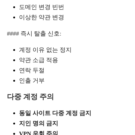
도메인 변경 빈번
이상한 약관 변경
#### 즉시 탈출 신호:
계정 이유 없는 정지
약관 소급 적용
연락 두절
인출 거부
다중 계정 주의
동일 사이트 다중 계정 금지
지인 명의 금지
VPN 우회 주의