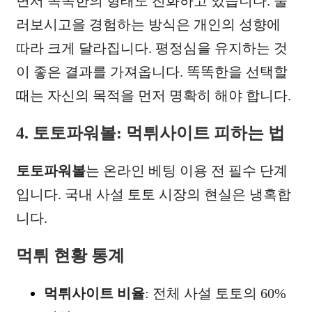
면서 똑똑한의 형태도 진화하고 있습니다. 둘
러보시고을 경험하는 방식은 개인의 성향에
따라 크게 달라집니다. 평정심을 유지하는 것
이 좋은 결과를 가져옵니다. 똑똑한을 선택할
때는 자신의 목적을 먼저 명확히 해야 합니다.
4. 토토파워볼: 먹튀사이트 피하는 법
토토파워볼
는 온라인 베팅 이용 전 필수 단계
입니다. 국내 사설 토토 시장의 현실은 냉혹합
니다.
먹튀 현황 통계
먹튀사이트 비율
: 전체 사설 토토의 60%