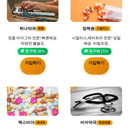
하나약국
정력원
종합
시알리스
정품 비아그라 전문! 빠른배송.
시알리스,레비트라 전문! 당일
처방전 불필요.
배송. 비밀포장.
🎁 첫구매 20%
🎁 재구매 15%
가입하기
가입하기
16
17
맥스비아
비아약국
제네릭
천연제품