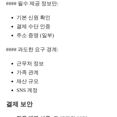
#### 필수 제공 정보만:
기본 신원 확인
결제 수단 인증
주소 증명 (일부)
#### 과도한 요구 경계:
근무처 정보
가족 관계
재산 규모
SNS 계정
결제 보안