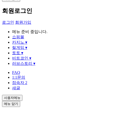
회원로그인
로그인
회원가입
메뉴 준비 중입니다.
쇼핑몰
카지노 ▾
릴게임 ▾
토토 ▾
비트코인 ▾
러브스토리 ▾
FAQ
1:1문의
접속자
2
새글
사용자메뉴
메뉴 닫기