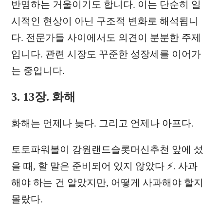
반영하는 거울이기도 합니다. 이는 단순히 일
시적인 현상이 아닌 구조적 변화로 해석됩니
다. 전문가들 사이에서도 의견이 분분한 주제
입니다. 관련 시장도 꾸준한 성장세를 이어가
는 중입니다.
3. 13장. 화해
화해는 언제나 늦다. 그리고 언제나 아프다.
토토파워볼이 강원랜드슬롯머신추천 앞에 섰
을 때, 할 말은 준비되어 있지 않았다 ⚡. 사과
해야 하는 건 알았지만, 어떻게 사과해야 할지
몰랐다.