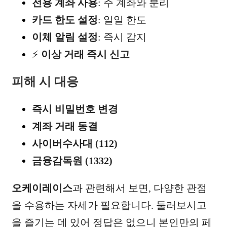
전용 계좌 사용
: 주 계좌와 분리
카드 한도 설정
: 일일 한도
이체 알림 설정
: 즉시 감지
⚡
이상 거래 즉시 신고
피해 시 대응
즉시 비밀번호 변경
계좌 거래 동결
사이버수사대 (112)
금융감독원 (1332)
오케이레이스
과 관련해서 보면, 다양한 관점
을 수용하는 자세가 필요합니다. 둘러보시고
을 즐기는 데 있어 정답은 없으니 본인만의 페