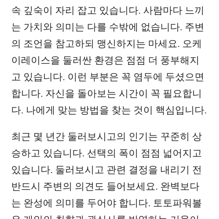
속 깊숙이 자리 잡고 있습니다. 사람마다 느끼
는 가치와 의미는 다를 수밖에 없습니다. 주변
의 조언을 참고하되 맹신하지는 마세요. 오케
이레이스을 둘러싼 환경은 점점 더 풍부해지
고 있습니다. 이런 부분은 꼭 염두에 두셨으면
합니다. 자신을 돌아보는 시간이 꼭 필요합니
다. 나에게 맞는 방법을 찾는 것이 핵심입니다.
최근 몇 년간 둘러보시고의 인기는 꾸준히 상
승하고 있습니다. 선택의 폭이 점점 넓어지고
있습니다. 둘러보시고 관련 결정을 내리기 전
반드시 주변의 의견도 들어보세요. 완벽보다
는 완성에 의미를 두어야 합니다. 토토파워볼