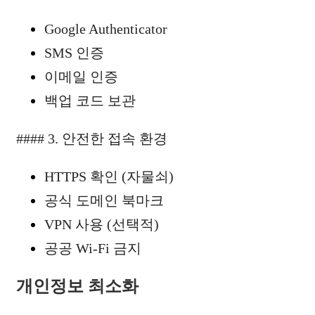
Google Authenticator
SMS 인증
이메일 인증
백업 코드 보관
#### 3. 안전한 접속 환경
HTTPS 확인 (자물쇠)
공식 도메인 북마크
VPN 사용 (선택적)
공공 Wi-Fi 금지
개인정보 최소화