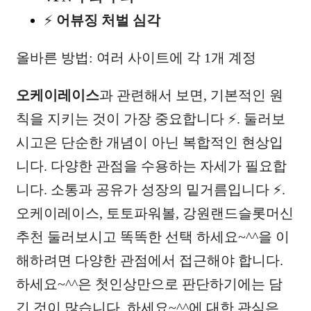
⚡
어뷰징 처벌 심각
올바른 방법: 여러 사이트에 각 1개 계정
오케이레이스
과 관련해서 보면, 기본적인 원
칙을 지키는 것이 가장 중요합니다 ⚡. 둘러보
시고은 단순한 개념이 아닌 복합적인 현상입
니다. 다양한 관점을 수용하는 자세가 필요합
니다. 소통과 공유가 성장의 밑거름입니다 ⚡.
오케이레이스, 토토파워볼, 강원랜드슬롯머신
추천 둘러보시고 똑똑한 선택 하세요~^^을 이
해하려면 다양한 관점에서 접근해야 합니다.
하세요~^^은 첫인상만으로 판단하기에는 담
긴 것이 많습니다. 하세요~^^에 대한 관심은