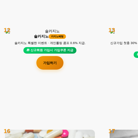
12
13
솔카지노
카지노베팅
솔카지노 특별한 이벤트 · 개인롤링 콤프 0.6% 지급.
신규가입 첫충 30% 
🎁 신규회원 가입시 가입쿠폰 지급
가입하기
16
17