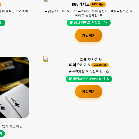
k88카지노
k88카지노
난 매력적인 그녀와의
➡️입플 5+3 10+5 20+7 ➡️카지노 첫,매충전 5~10% ➡️실시간 리
베이트 슬롯게임4%
.
🎁 상시 이벤트 진행합니다.
가입하기
11
파라오카지노
스포츠베팅
★신규가입 후 첫입금 보너스
🎁 롤링조건은 500% 입니다.
가입하기
 업계 최고 배당.
)