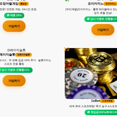
오징어릴게임
조이카지노
황금성
조이카지노
전문! 안전한 게임. 24시간 운영.
[우리계열]조이카지노 · 룰렛 테이블에서 만
잊지 못할 만남!
🎁 매충 20%
🎁 상시 이벤트 진행합니다
가입하기
가입하기
10
레이지슬롯
크레이지슬롯
보너스 · 두 번째 입금 10% 추가 · 슬롯카지노
스포츠 전용 롤링
🎁 상시 이벤트 진행합니다.
가입하기
1xBet
스포츠베팅
세계 최대 스포츠베팅! 축구,농구,e스포츠.
🎁 첫입금100%(최대€130